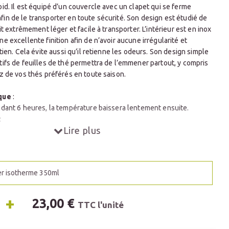
id. Il est équipé d’un couvercle avec un clapet qui se ferme
in de le transporter en toute sécurité. Son design est étudié de
it extrêmement léger et facile à transporter. L’intérieur est en inox
e excellente finition afin de n’avoir aucune irrégularité et
etien. Cela évite aussi qu’il retienne les odeurs. Son design simple
tifs de feuilles de thé permettra de l’emmener partout, y compris
z de vos thés préférés en toute saison.
ique
:
ndant 6 heures, la température baissera lentement ensuite.
:
Lire plus
ndant 1 heure, la température remontera lentement ensuite.
50ml
Poids à vide
: 211g
Dimensions (Hxd)
: 159mm x 76mm
r isotherme 350ml
+
23,00 €
TTC l'unité