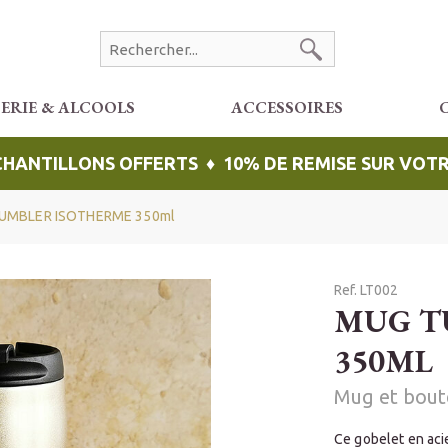
CERIE & ALCOOLS
ACCESSOIRES
ÉCHANTILLONS OFFERTS ♦ 10% DE REMISE SUR VO
UMBLER ISOTHERME 350ml
Ref. LT002
MUG T
350ML
Mug et bout
Ce gobelet en aci