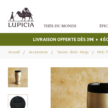
THÉS DU MONDE
ÉPI
LIVRAISON OFFERTE DÈS 39€ ♦ 4 
Accueil
Accessoires
Tasses - Bols - Mugs
MUG T