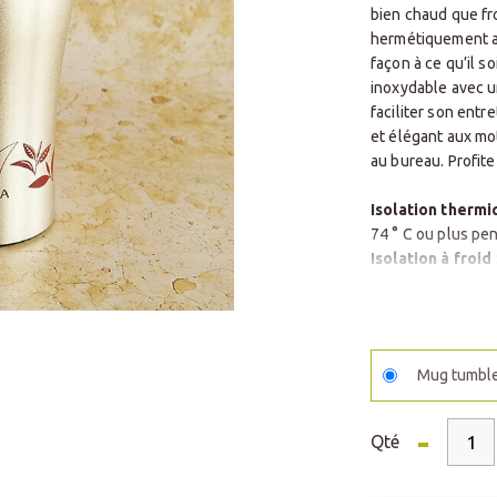
bien chaud que fro
hermétiquement af
façon à ce qu’il so
inoxydable avec un
faciliter son entr
et élégant aux mo
au bureau. Profite
Isolation therm
74 ° C ou plus pe
Isolation à froid
7 ° C ou moins pe
Contenance
: 3
Mug tumble
-
Qté