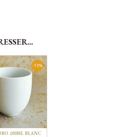
SSER...
-15%
OBO 200ML BLANC