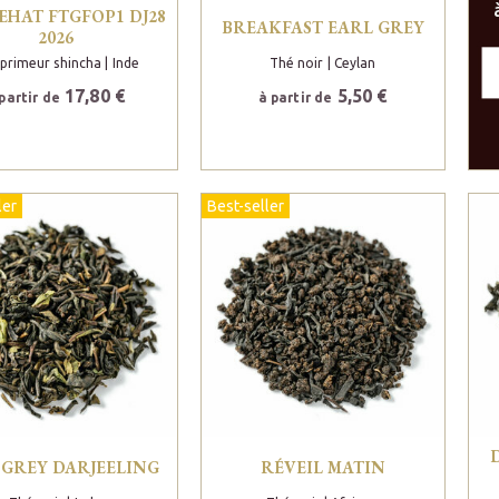
EHAT FTGFOP1 DJ28
BREAKFAST EARL GREY
2026
primeur shincha
| Inde
Thé noir
| Ceylan
17,80 €
5,50 €
partir de
à partir de
ler
Best-seller
 GREY DARJEELING
RÉVEIL MATIN