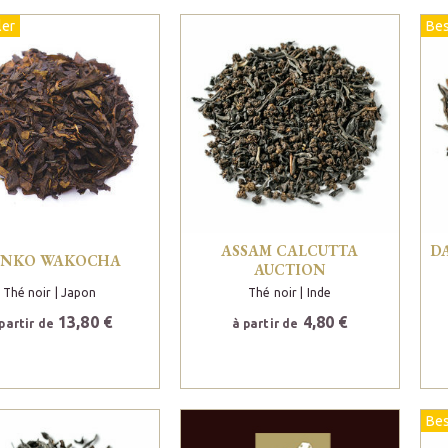
ler
Bes
ASSAM CALCUTTA
D
UNKO WAKOCHA
AUCTION
Thé noir
| Japon
Thé noir
| Inde
13,80 €
4,80 €
partir de
à partir de
Bes