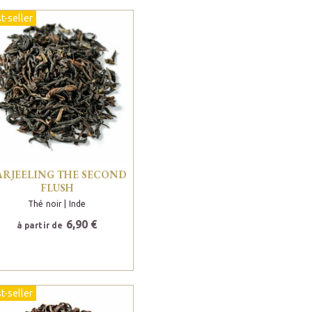
t-seller
ARJEELING THE SECOND
FLUSH
Thé noir
| Inde
6,90 €
à partir de
t-seller