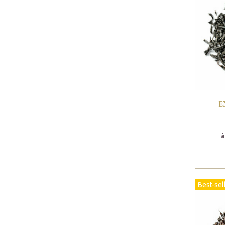
E
à
Best-sel