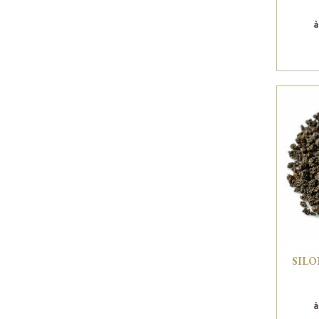
à
SILO
à