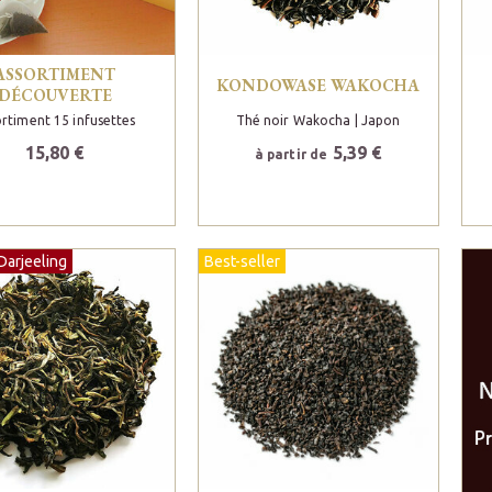
ASSORTIMENT
KONDOWASE WAKOCHA
DÉCOUVERTE
rtiment 15 infusettes
Thé noir Wakocha
| Japon
15,80 €
5,39 €
à partir de
Darjeeling
Best-seller