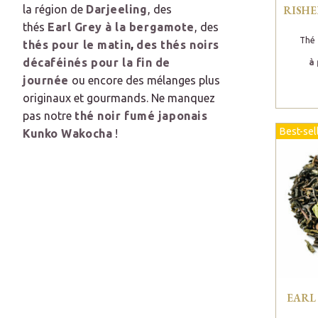
la région de
Darjeeling
, des
RISHE
thés
Earl Grey
à la bergamote
, des
Thé 
thés pour le matin
,
des thés noirs
décaféinés pour la fin de
à 
journée
ou encore des mélanges plus
originaux et gourmands. Ne manquez
pas notre
thé noir fumé japonais
Best-sel
Kunko Wakocha
!
EARL