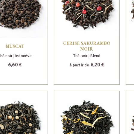
CERISE SAKURAMBO
MUSCAT
NOIR
hé noir
| Indonésie
Thé noir
| Blend
6,60 €
6,20 €
à partir de