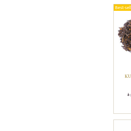
Best-sel
K
à 