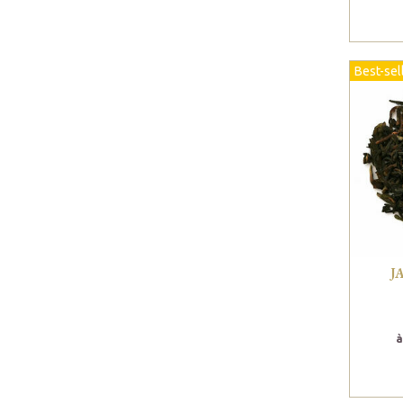
Best-sel
J
à