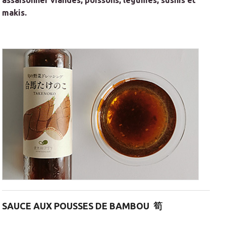
assaisonner viandes, poissons, légumes, sushis et
makis.
SAUCE AUX POUSSES DE BAMBOU
筍