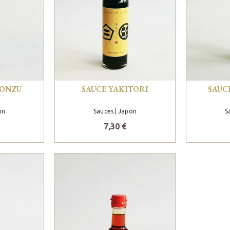
PONZU
SAUCE YAKITORI
SAUC
on
Sauces
| Japon
S
7,30 €