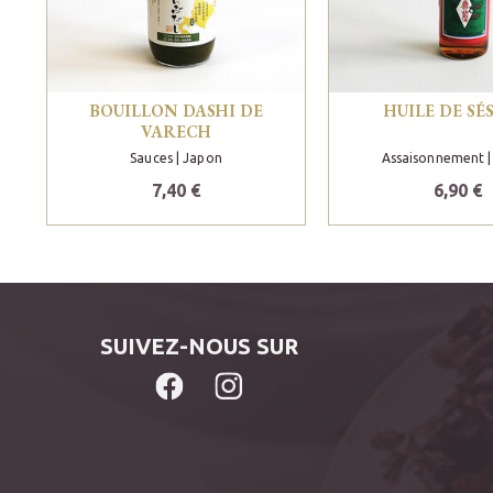
BOUILLON DASHI DE
HUILE DE SÉ
VARECH
Sauces
| Japon
Assaisonnement
|
7,40 €
6,90 €
SUIVEZ-NOUS SUR