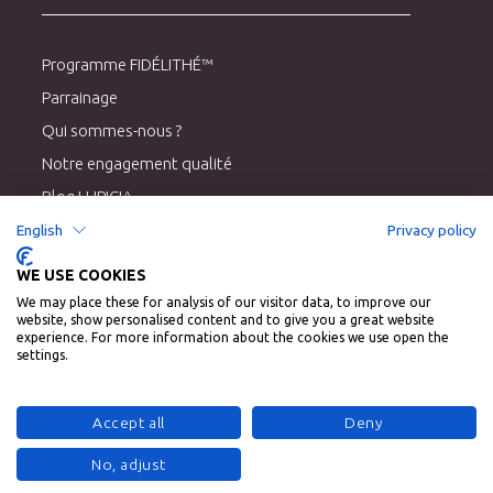
Programme FIDÉLITHÉ™
Parrainage
Qui sommes-nous ?
Notre engagement qualité
Blog LUPICIA
English
Privacy policy
WE USE COOKIES
Livraison
We may place these for analysis of our visitor data, to improve our
Conditions générales de vente
website, show personalised content and to give you a great website
experience. For more information about the cookies we use open the
Mentions légales
settings.
Charte RGPD
CGV Cartes cadeaux
Accept all
Deny
No, adjust