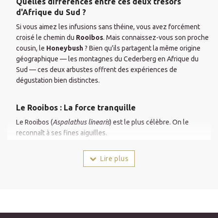
Quelles différences entre ces deux trésors
d'Afrique du Sud ?
Si vous aimez les infusions sans théine, vous avez forcément
croisé le chemin du
Rooibos
. Mais connaissez-vous son proche
cousin, le
Honeybush
? Bien qu'ils partagent la même origine
géographique — les montagnes du Cederberg en Afrique du
Sud — ces deux arbustes offrent des expériences de
dégustation bien distinctes.
Le Rooibos : La force tranquille
Le Rooibos (
Aspalathus linearis
) est le plus célèbre. On le
reconnaît à ses fines aiguilles.
Le goût :
Le rooibos rouge est boisé, rond et légèrement
terreux. Le
rooibos vert
(non fermenté) est plus végétal,
Lire plus
frais et rappelle le thé vert.
Les vertus :
Il est exceptionnellement riche en polyphénols
(antioxydants) et en minéraux. C'est l'allié idéal pour lutter
contre le stress oxydatif.
Pour qui ?
Pour ceux qui cherchent une boisson charpentée