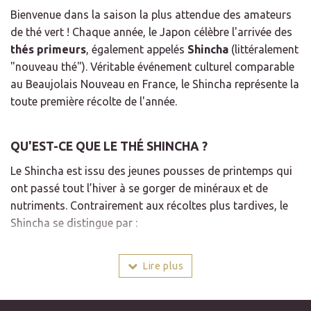
Bienvenue dans la saison la plus attendue des amateurs
de thé vert ! Chaque année, le Japon célèbre l'arrivée des
thés primeurs
, également appelés
Shincha
(littéralement
"nouveau thé"). Véritable événement culturel comparable
au Beaujolais Nouveau en France, le Shincha représente la
toute première récolte de l'année.
QU'EST-CE QUE LE THÉ SHINCHA ?
Le Shincha est issu des jeunes pousses de printemps qui
ont passé tout l’hiver à se gorger de minéraux et de
nutriments. Contrairement aux récoltes plus tardives, le
Shincha se distingue par :
Une fraîcheur incomparable :
Les feuilles conservent
un taux d'humidité supérieur (environ 5%), ce qui leur
Lire plus
confère un goût vif et végétal.
Une rareté saisonnière :
Ce thé n'est disponible que