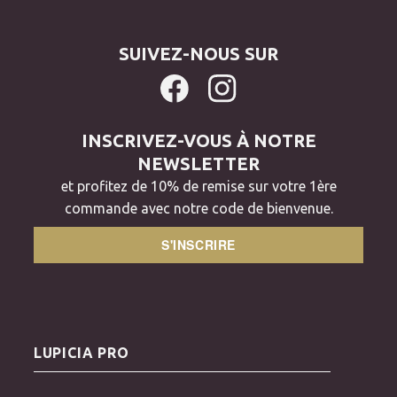
pendant quelques semaines entre avril et juillet.
Une qualité "Super Premium" :
Pour préserver ses
propriétés, il est souvent expédié par avion directement
SUIVEZ-NOUS SUR
depuis les plantations japonaises.
POURQUOI CHOISIR UN THÉ PRIMEUR ?
INSCRIVEZ-VOUS À NOTRE
(BIENFAITS ET SAVEURS)
NEWSLETTER
Consommer du Shincha, c'est s'offrir une véritable cure
et profitez de 10% de remise sur votre 1ère
de vitalité pour sortir de la fatigue hivernale.
commande avec notre code de bienvenue.
Richesse nutritionnelle :
Il est particulièrement riche
S'INSCRIRE
en acides aminés, notamment en
L-théanine
, qui
apporte cette douceur et cette saveur
Umami
unique.
Antioxydants :
Il contient des niveaux élevés de
catéchines précieuses pour la santé.
Équilibre parfait :
Plus intense et complexe qu'un
LUPICIA PRO
Sencha classique, il est aussi plus harmonieux en
bouche et mieux toléré par l'organisme.