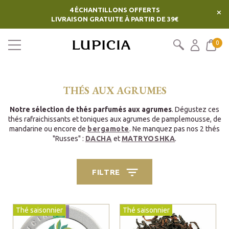
4 ÉCHANTILLONS OFFERTS
×
LIVRAISON GRATUITE À PARTIR DE 39€
0
THÉS AUX AGRUMES
Notre sélection de thés parfumés aux agrumes
. Dégustez ces
thés rafraichissants et toniques aux agrumes de pamplemousse, de
mandarine ou encore de
bergamote
. Ne manquez pas nos 2 thés
"Russes" :
DACHA
et
MATRYOSHKA
.
FILTRE
Thé saisonnier
Thé saisonnier