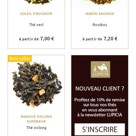
SOLEIL D'AVIGNON
JARDIN SAUVAGE
Thé vert
Rooibos
7,00 €
7,20 €
à partir de
à partir de
Best-seller
MANGUE OOLONG
SUPÉRIEUR
Thé oolong