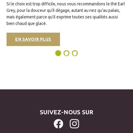
Si le choix est trop difficile, nous vous recommandons le thé Earl
i
Grey, pour la douceur qu’il dégage, autant au nez qu’au palais,
(
mais également parce qu’il exprime toutes ses qualités aussi
f
bien chaud que glacé.
a
EN SAVOIR PLUS
SUIVEZ-NOUS SUR