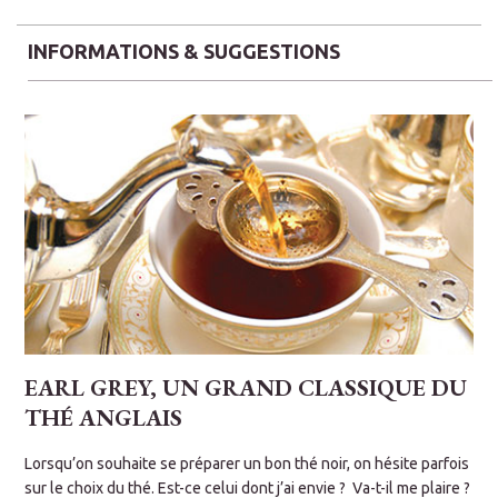
INFORMATIONS & SUGGESTIONS
EARL GREY, UN GRAND CLASSIQUE DU
THÉ ANGLAIS
s
Lorsqu’on souhaite se préparer un bon thé noir, on hésite parfois
C
sur le choix du thé. Est-ce celui dont j’ai envie ? Va-t-il me plaire ?
t