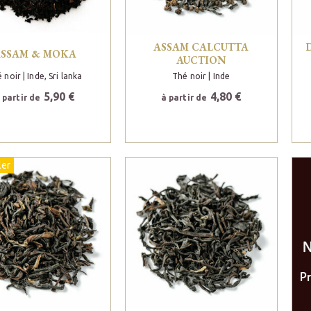
ASSAM CALCUTTA
SSAM & MOKA
AUCTION
 noir
| Inde, Sri lanka
Thé noir
| Inde
5,90 €
4,80 €
 partir de
à partir de
ler