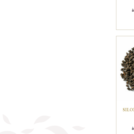
à
SILO
à