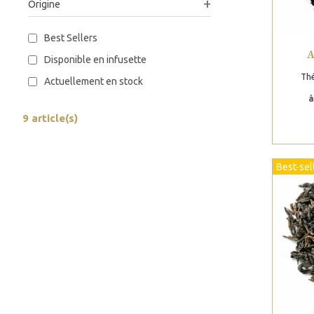
Origine
Best Sellers
A
Disponible en infusette
Thé
Actuellement en stock
à
9 article(s)
Best-sel