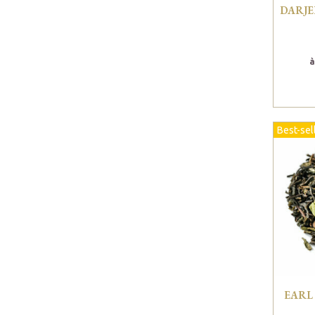
DARJE
à
Best-sel
EARL