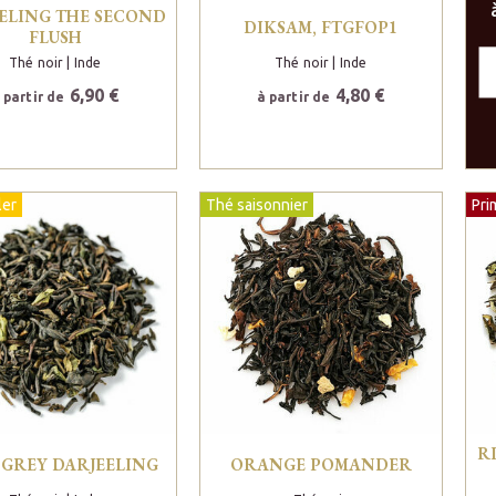
ELING THE SECOND
DIKSAM, FTGFOP1
FLUSH
Thé noir
| Inde
Thé noir
| Inde
6,90 €
4,80 €
 partir de
à partir de
ler
Thé saisonnier
Pri
R
 GREY DARJEELING
ORANGE POMANDER