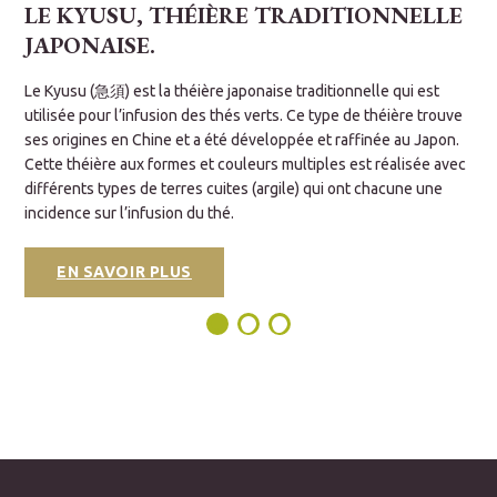
LE KYUSU, THÉIÈRE TRADITIONNELLE
JAPONAISE.
L
s
d
Le Kyusu (急須) est la théière japonaise traditionnelle qui est
o
utilisée pour l’infusion des thés verts. Ce type de théière trouve
c
ses origines en Chine et a été développée et raffinée au Japon.
u
l
Cette théière aux formes et couleurs multiples est réalisée avec
c
différents types de terres cuites (argile) qui ont chacune une
incidence sur l’infusion du thé.
EN SAVOIR PLUS