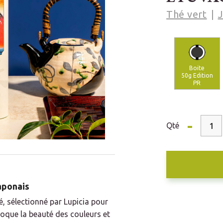
Thé vert
Boite
50g Edition
PR
-
Qté
japonais
, sélectionné par Lupicia pour
voque la beauté des couleurs et