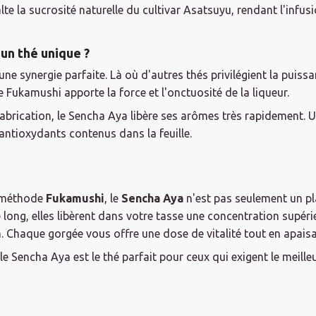
 la sucrosité naturelle du cultivar Asatsuyu, rendant l'infus
 un thé unique ?
une synergie parfaite. Là où d'autres thés privilégient la puis
 Fukamushi apporte la force et l'onctuosité de la liqueur.
brication, le Sencha Aya libère ses arômes très rapidement. Un
 antioxydants contenus dans la feuille.
 méthode
Fukamushi
, le
Sencha Aya
n'est pas seulement un plai
e long, elles libèrent dans votre tasse une concentration supér
. Chaque gorgée vous offre une dose de vitalité tout en apaisan
le Sencha Aya est le thé parfait pour ceux qui exigent le meil