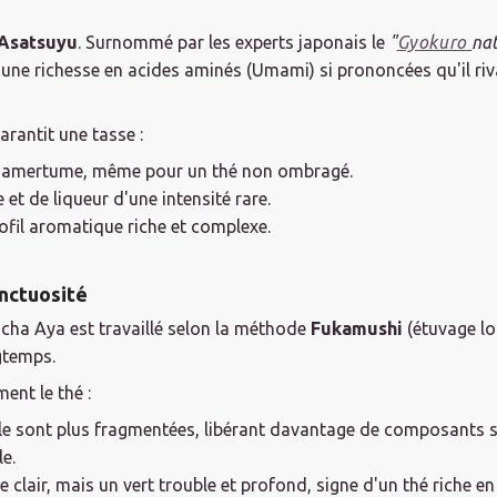
Asatsuyu
. Surnommé par les experts japonais le
"
Gyokuro
nat
 une richesse en acides aminés (Umami) si prononcées qu'il riva
arantit une tasse :
d'amertume, même pour un thé non ombragé.
 et de liqueur d'une intensité rare.
fil aromatique riche et complexe.
nctuosité
encha Aya est travaillé selon la méthode
Fukamushi
(étuvage lo
gtemps.
ent le thé :
uille sont plus fragmentées, libérant davantage de composants 
e.
clair, mais un vert trouble et profond, signe d'un thé riche en 