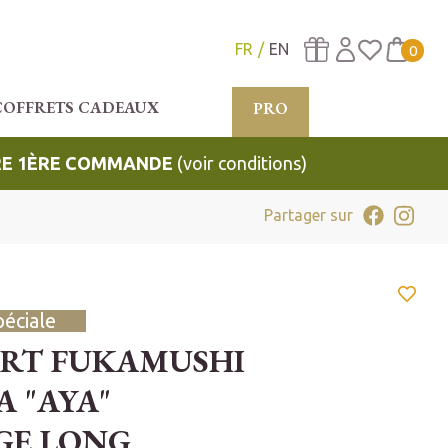
FR
EN
0
COFFRETS CADEAUX
PRO
TRE 1ÈRE COMMANDE
(voir conditions)
Partager sur
péciale
ERT FUKAMUSHI
 "AYA"
GE LONG