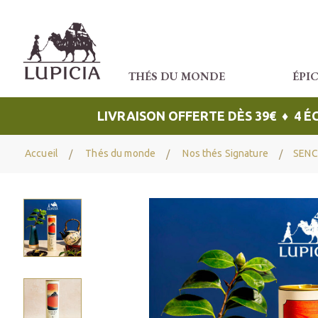
THÉS DU MONDE
ÉPI
LIVRAISON OFFERTE DÈS 39€ ♦ 4 
Accueil
Thés du monde
Nos thés Signature
SENCH