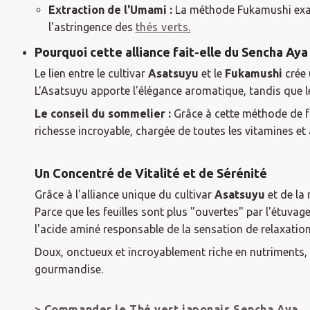
Extraction de l'Umami :
La méthode Fukamushi exalte
l'astringence des
thés verts
.
Pourquoi cette alliance fait-elle du Sencha Aya
Le lien entre le cultivar
Asatsuyu
et le
Fukamushi
crée 
L'Asatsuyu apporte l'élégance aromatique, tandis que le
Le conseil du sommelier :
Grâce à cette méthode de fa
richesse incroyable, chargée de toutes les vitamines et
Un Concentré de Vitalité et de Sérénité
Grâce à l'alliance unique du cultivar
Asatsuyu
et de la
Parce que les feuilles sont plus "ouvertes" par l'étuvag
l'acide aminé responsable de la sensation de relaxation
Doux, onctueux et incroyablement riche en nutriments, 
gourmandise.
> Commander le Thé vert japonais Sencha Aya