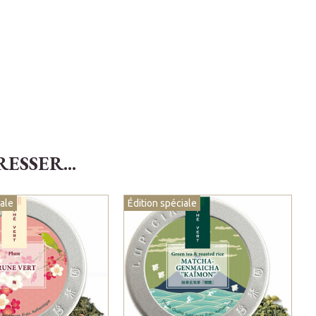
SSER...
iale
Édition spéciale
É