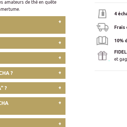
 les amateurs de thé en quête
'amertume.
4 éch
Frais
10% d
FIDE
et gag
CHA ?
" ?
CHA