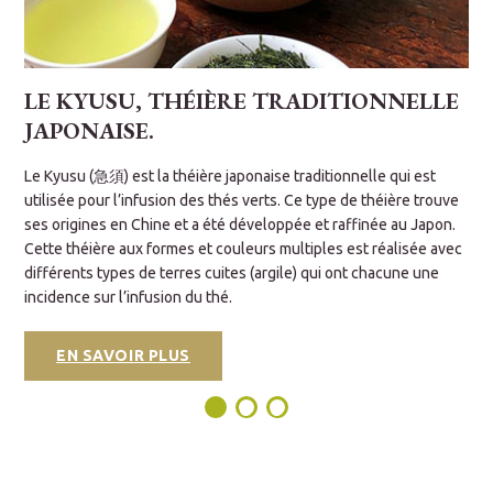
Un soutien métabolique (polyphénols)
Le Sencha utilisé comme base dans notre Fugen reste riche en
catéchines.
LE KYUSU, THÉIÈRE TRADITIONNELLE
Antioxydant :
Il aide à lutter contre le vieillissement
JAPONAISE.
cellulaire tout en offrant un léger boost d'énergie stable,
L
sans l'effet "pic" du café.
s
d
Le Kyusu (急須) est la théière japonaise traditionnelle qui est
o
utilisée pour l’infusion des thés verts. Ce type de théière trouve
POURQUOI LE GENMAICHA FUGEN EST-IL
c
ses origines en Chine et a été développée et raffinée au Japon.
SUPÉRIEUR ?
u
l
Cette théière aux formes et couleurs multiples est réalisée avec
c
Si le Genmaicha est un thé du quotidien, notre version
Fugen
différents types de terres cuites (argile) qui ont chacune une
est une version "gastronomique" :
incidence sur l’infusion du thé.
Le riz Kirara d'Hokkaidô :
Contrairement aux riz standards,
la variété
Kirara
conserve une structure parfaite après
EN SAVOIR PLUS
torréfaction, ce qui donne ce parfum de noisette si pur et
cette liqueur sans aucun dépôt.
La qualité du Sencha :
Nous utilisons un thé de Kyûshû
(Kagoshima/Miyazaki) dont la fraîcheur équilibre parfaitement
la chaleur du riz.