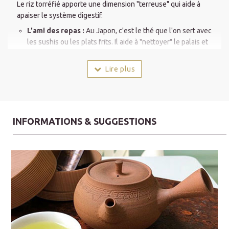
Le riz torréfié apporte une dimension "terreuse" qui aide à
apaiser le système digestif.
L'ami des repas :
Au Japon, c'est le thé que l'on sert avec
les sushis ou les plats frits. Il aide à "nettoyer" le palais et
facilite le travail de l'estomac après manger.
Faible acidité :
Le mélange riz/thé réduit l'astringence
Lire plus
naturelle du thé vert, le rendant très doux pour les estomacs
sensibles.
Relaxation sans Somnolence (L-Théanine &
INFORMATIONS & SUGGESTIONS
GABA)
Grâce à la présence du riz, le taux de caféine par tasse est moins
élevé que dans un thé vert pur.
Effet apaisant :
La torréfaction du riz libère des arômes qui
agissent sur le système nerveux pour réduire le stress.
GABA naturel :
Le riz brun (Genmai) est une source
naturelle de GABA, un acide aminé qui favorise la relaxation
et aide à réguler l'anxiété.