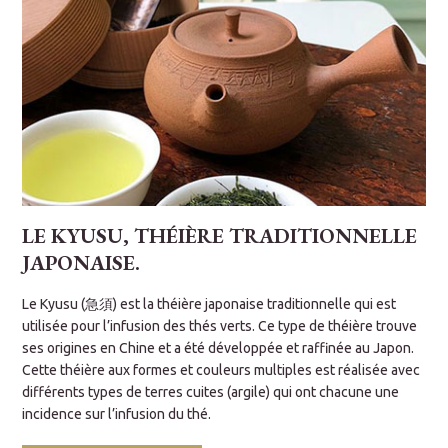
LE KYUSU, THÉIÈRE TRADITIONNELLE
JAPONAISE.
L
s
d
Le Kyusu (急須) est la théière japonaise traditionnelle qui est
o
utilisée pour l’infusion des thés verts. Ce type de théière trouve
c
ses origines en Chine et a été développée et raffinée au Japon.
u
l
Cette théière aux formes et couleurs multiples est réalisée avec
c
différents types de terres cuites (argile) qui ont chacune une
incidence sur l’infusion du thé.