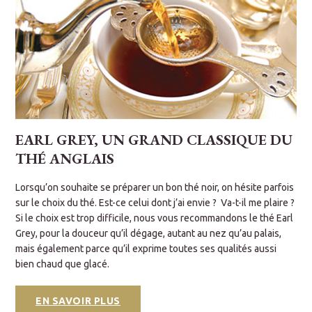
EARL GREY, UN GRAND CLASSIQUE DU
THÉ ANGLAIS
s
Lorsqu’on souhaite se préparer un bon thé noir, on hésite parfois
C
sur le choix du thé. Est-ce celui dont j’ai envie ? Va-t-il me plaire ?
t
Si le choix est trop difficile, nous vous recommandons le thé Earl
i
Grey, pour la douceur qu’il dégage, autant au nez qu’au palais,
(
mais également parce qu’il exprime toutes ses qualités aussi
f
bien chaud que glacé.
a
EN SAVOIR PLUS