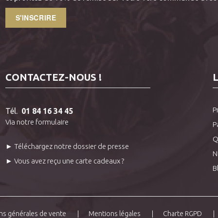
S'INSCRIRE
CONTACTEZ-NOUS !
P
Tél.
01 84 16 34 45
Via notre formulaire
P
Q
► Téléchargez notre dossier de presse
N
► Vous avez reçu une carte cadeaux ?
B
ns générales de vente
Mentions légales
Charte RGPD