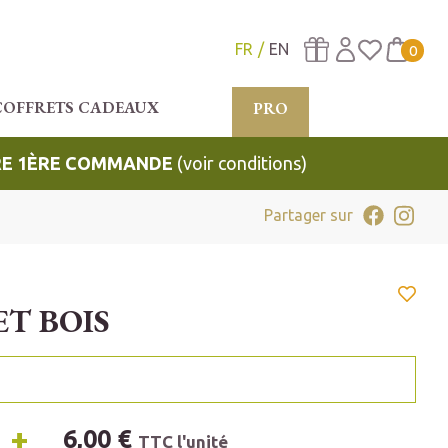
FR
EN
0
COFFRETS CADEAUX
PRO
TRE 1ÈRE COMMANDE
(voir conditions)
Partager sur
T BOIS
+
6,00 €
TTC l'unité