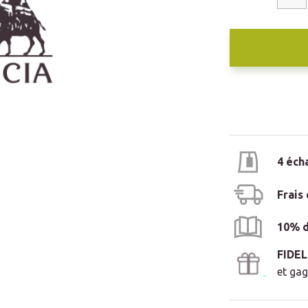
4 éch
Frais
10% d
FIDE
et gag