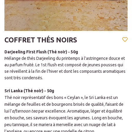
COFFRET THÉS NOIRS
Darjeeling First Flush (Thé noir) - 50g
Mélange de thés Darjeeling du printemps à l'astringence douce et
au parfum fruité.
Le 1st flush est composé de jeunes pousses qui
se réveillent à la fin de l’hiver et dont les composants aromatiques
sont très condensés.
Sri Lanka (Thé noir) - 50g
Thé noir représentatif des bons « Ceylan », le Sri Lanka est un
mélange de feuilles et de bourgeons brisés de qualité, faisant de
lui l’
afternoon tea
par excellence. Aromatique, léger et équilibré
en bouche, ses saveurs évoquent les agrumes. Long en bouche,
peu tannique, il se mariera à merveille avec un nuage de lait à
l’anglaise, ou encore avec une rondelle de citron.