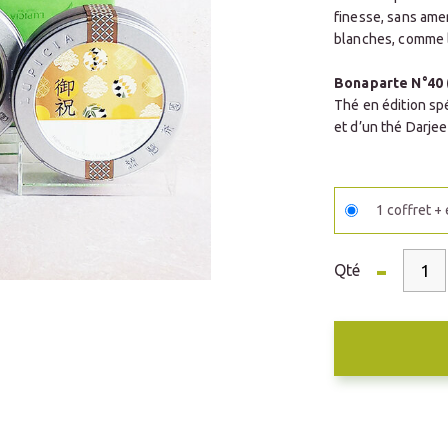
finesse, sans amer
blanches, comme l
Bonaparte N°40 (
Thé en édition sp
et d’un thé Darjee
1 coffret +
-
Qté