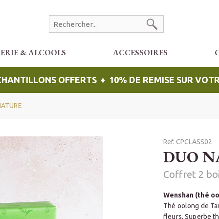
CERIE & ALCOOLS
ACCESSOIRES
ÉCHANTILLONS OFFERTS ♦ 10% DE REMISE SUR VO
NATURE
Ref. CPCLASS02
DUO N
Coffret 2 bo
Wenshan (thé oo
Thé oolong de Taï
fleurs. Superbe t