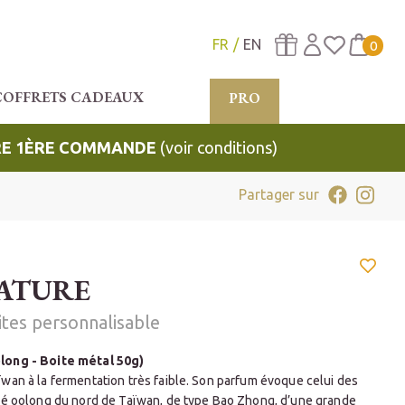
FR
EN
0
COFFRETS CADEAUX
PRO
TRE 1ÈRE COMMANDE
(voir conditions)
Partager sur
ATURE
ites personnalisable
long - Boite métal 50g)
wan à la fermentation très faible. Son parfum évoque celui des
hé oolong du nord de Taïwan, de type Bao Zhong, d’une grande