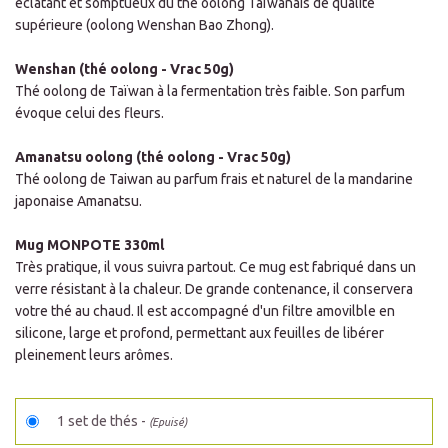
éclatant et somptueux
du thé oolong Taïwanais de qualité
supérieure (oolong Wenshan Bao Zhong).
Wenshan (thé oolong - Vrac 50g)
Thé oolong de Taïwan à la fermentation très faible. Son parfum
évoque celui des fleurs.
Amanatsu oolong (thé oolong - Vrac 50g)
Thé oolong de Taiwan au parfum frais et naturel de la mandarine
japonaise Amanatsu.
Mug MONPOTE 330ml
Très pratique, il vous suivra partout. Ce mug est fabriqué dans un
verre résistant à la chaleur. De grande contenance, il conservera
votre thé au chaud. Il est accompagné d'un filtre amovilble en
silicone, large et profond, permettant aux feuilles de libérer
pleinement leurs arômes.
1 set de thés -
(Epuisé)