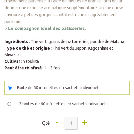
fraîchement pulvérisé à l'aide de meules de granite, afin de lui
donner une richesse aromatique supplémentaire. Un thé qui se
savoure à petites gorgées tant il est riche et agréablement
parfumé.
>
Le compagnon idéal des pâtisseries.
Ingrédients
: Thé vert, grains de riz torréfiés, poudre de Matcha
Type de thé et origine
: Thé vert du Japon, Kagoshima et
Miyazaki
Cultivar
: Yabukita
Peut être réinfusé
: 1 - 2 fois
Boite de 60 infusettes en sachets individuels
12 boites de 60 infusettes en sachets individuels
-
+
Qté