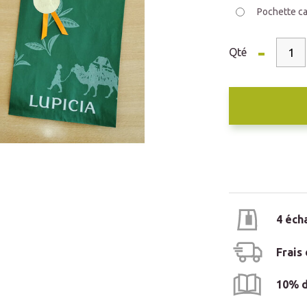
Pochette c
-
Qté
4 éch
Frais
10% d