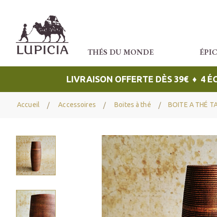
THÉS DU MONDE
ÉPI
LIVRAISON OFFERTE DÈS 39€ ♦ 4 
Accueil
Accessoires
Boites à thé
BOITE A THÉ TA