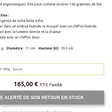
t ergonomiques. Elle peut contenir environ 100 grammes de thé.
tion :
ongévité de votre boite à thé.
er dans un endroit humide, ni essuyer avec un chiffon humide.
ct avec la lumière directe et la chaleur.
oite avec un chiffon doux
00 g
Diamètre
: 7,1 cm
Hauteur (H)
: 19.3 cm
hé 100g -
(Epuisé)
165,00 €
TTC l'unité
E ALERTÉ DE SON RETOUR EN STOCK