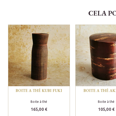
CELA P
BOITE A THÉ KUBI FUKI
BOITE A THÉ AK
Boite à thé
Boite à thé
165,00 €
105,00 €