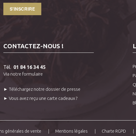
S'INSCRIRE
CONTACTEZ-NOUS !
P
Tél.
01 84 16 34 45
Via notre formulaire
P
Q
► Téléchargez notre dossier de presse
N
► Vous avez reçu une carte cadeaux ?
B
ns générales de vente
Mentions légales
Charte RGPD