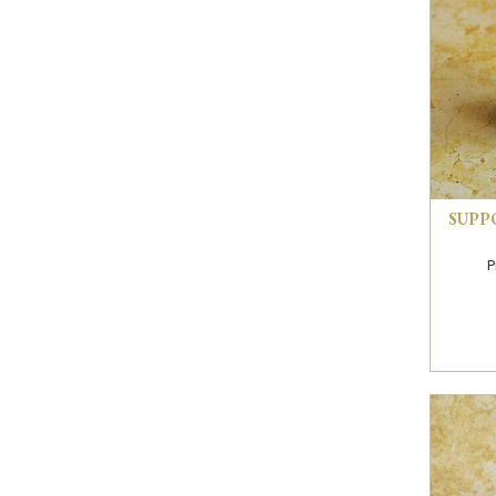
SUPP
P