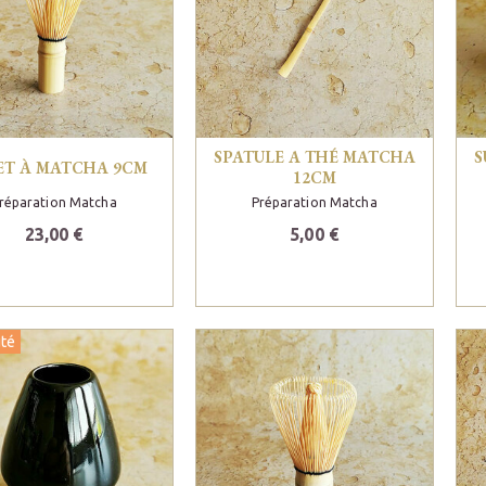
SPATULE A THÉ MATCHA
S
ET À MATCHA 9CM
12CM
réparation Matcha
Préparation Matcha
23,00 €
5,00 €
té