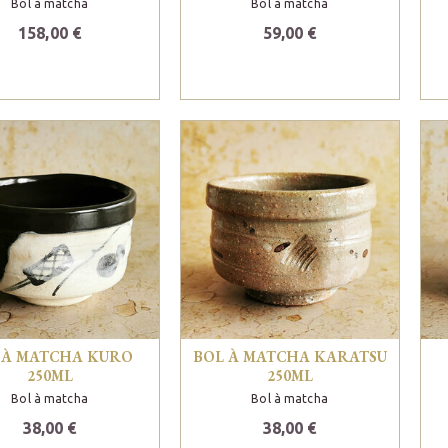
Bol à matcha
Bol à matcha
158,00 €
59,00 €
 À MATCHA KURO
BOL À MATCHA KARATSU
250ML
250ML
Bol à matcha
Bol à matcha
38,00 €
38,00 €