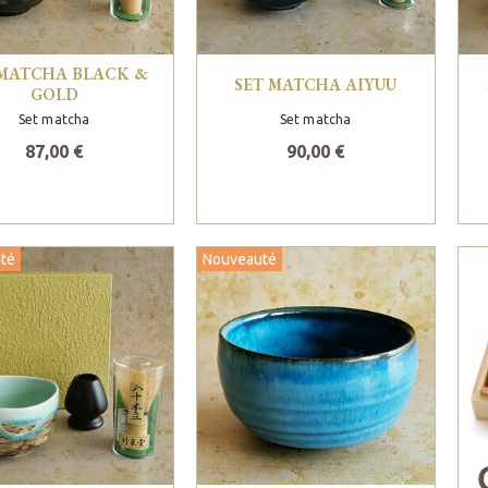
 MATCHA BLACK &
SET MATCHA AIYUU
GOLD
Set matcha
Set matcha
87,00 €
90,00 €
té
Nouveauté