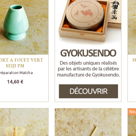
ORT A FOUET VERT
S
SEIJI PM
réparation Matcha
14,60 €
No