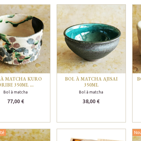
 À MATCHA KURO
BOL À MATCHA AJISAI
B
ORIBE 350ML …
350ML
Bol à matcha
Bol à matcha
77,00 €
38,00 €
té
No