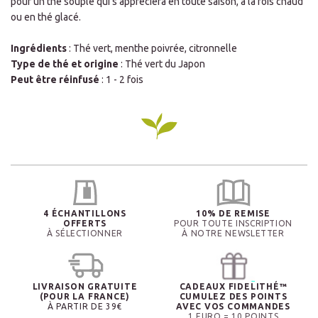
pour un thé souple qui s’appréciera en toute saison, à la fois chaud
ou en thé glacé.
Ingrédients
: Thé vert, menthe poivrée, citronnelle
Type de thé et origine
: Thé vert du Japon
Peut être réinfusé
: 1 - 2 fois
4 ÉCHANTILLONS
10% DE REMISE
OFFERTS
POUR TOUTE INSCRIPTION
À SÉLECTIONNER
À NOTRE NEWSLETTER
LIVRAISON GRATUITE
CADEAUX FIDELITHÉ™
(POUR LA FRANCE)
CUMULEZ DES POINTS
À PARTIR DE 39€
AVEC VOS COMMANDES
1 EURO = 10 POINTS