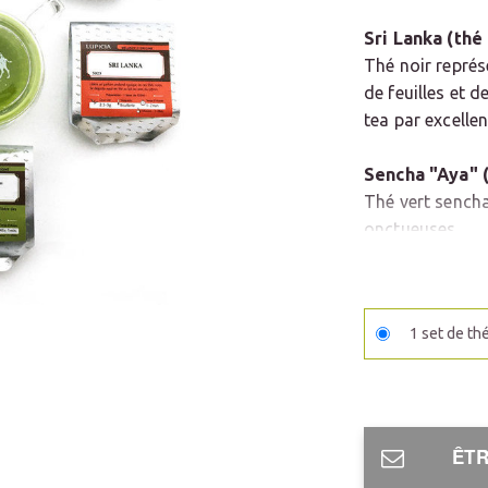
Sri Lanka (thé 
Thé noir représ
de feuilles et d
tea
par excellen
Sencha "Aya" (
Thé vert sencha
onctueuses.
Wenshan (thé 
Superbe thé oo
1 set de th
grande finesse,
rafraîchissante
Pivoine blanch
Thé blanc doux
ÊTR
caractéristiques