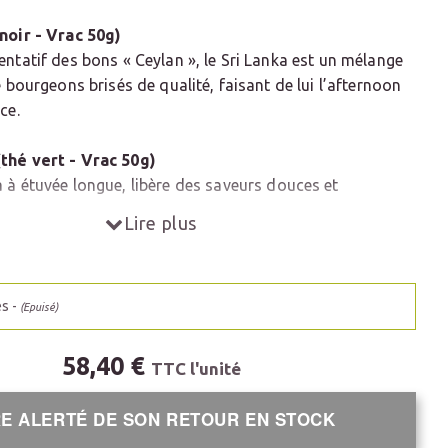
noir - Vrac 50g)
entatif des bons « Ceylan », le Sri Lanka est un mélange
e bourgeons brisés de qualité, faisant de lui l’
afternoon
ce.
thé vert - Vrac 50g)
 à étuvée longue, libère
des saveurs douces et
Lire plus
oolong - Vrac 50g)
long du nord de Taïwan, de type Bao Zhong, d’une
és -
 sans amertume, aux saveurs délicates et
(Epuisé)
s de fleurs blanches, comme l’orchidée ou le jasmin.
58,40 €
TTC l'unité
e (thé blanc - Vrac 50g)
 et délicat. Saveurs onctueuses en bouche
E ALERTÉ DE SON RETOUR EN STOCK
 de la région de Fujian.