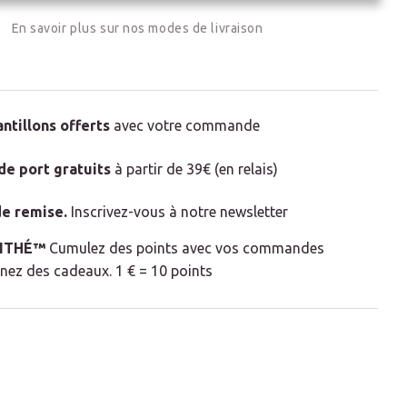
En savoir plus sur nos modes de livraison
rooibos - Vrac 50g)
rmenté et sans théine.
Riche en minéraux et à la liqueur
 Vert 330ml
antillons offerts
avec votre commande
il vous suivra partout. Ce mug est fabriqué dans un verre
 de port gratuits
à partir de 39€ (en relais)
chaleur. De grande contenance, il conservera votre thé au
compagné d'un filtre amovilble en silicone, large et
e remise
.
Inscrivez-vous à notre newsletter
tant aux feuilles de libérer pleinement leurs arômes.
LITHÉ™
Cumulez des points avec vos commandes
nez des cadeaux. 1 € = 10 points