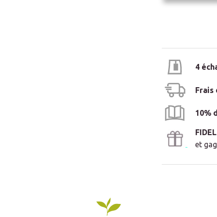
Rooibos vert (
Rooibos non fe
souple.
Mug MONPOTE
4 éch
Très pratique, 
Frais
résistant à la 
chaud. Il est ac
10% d
profond, permet
FIDE
et gag