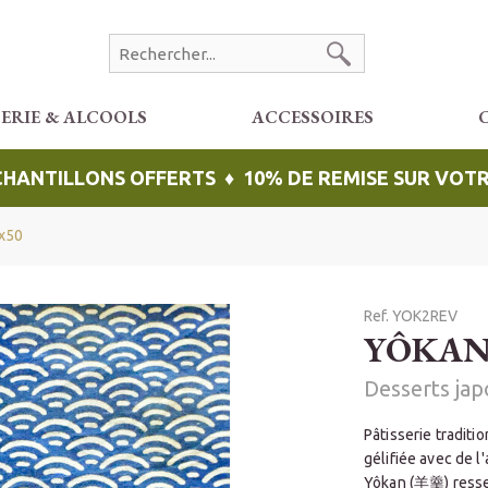
CERIE & ALCOOLS
ACCESSOIRES
ÉCHANTILLONS OFFERTS ♦ 10% DE REMISE SUR VO
x50
Ref. YOK2REV
YÔKAN
Desserts jap
Pâtisserie traditi
gélifiée avec de l
Yôkan (羊羹) ressem