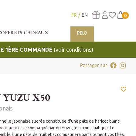
FR
EN
0
COFFRETS CADEAUX
PRO
TRE 1ÈRE COMMANDE
(voir conditions)
Partager sur
 YUZU X50
onais
onnelle japonaise sucrée constituée d'une pâte de haricot blanc,
'agar-agar et accompagné par du Yuzu, le citron asiatique. Le
ble à une pâte de fruit et accompagnera parfaitement vos thés.