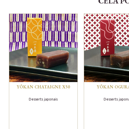
CELA P
YÔKAN CHATAIGNE X50
YÔKAN OGURA
Desserts japonais
Desserts japon