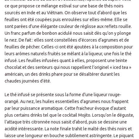
ce que propose ce mélange estival sur une base de thés noirs
sourcés en Inde et au Viêtnam. On observe tout d’abord que les
feuilles ont été coupées puis enroulées sur elles-même. Elle se
sont parées d’une élégante couleur de réglisse aux reflets rouille.
Un franc parfum de bonbon acidulé nous saisit dès qu’on y plonge
le nez. De fait : elles sont constellées d’écorces d’agrumes et de
feuilles de pêcher. Celles-ci ont été ajoutées à la composition pour
leurs arômes naturels fruités se mêlant à la liqueur, une fois le thé
infusé. Les feuilles infusées quant à elles, proposent une teinte
chocolat et des senteurs qui nous rappellent l’originel « iced tea »
américain, un des drinks phare pour se désaltérer durant les
chaudes journées d’été.
Le thé infusé se présente sous la forme d’une liqueur rouge-
orangé. Au nez, les huiles essentielles d’agrumes nous frappent
par leur puissance aromatique. Cette fraicheur évoque d’autant
plus certains drinks tel que le cocktail Mojito. Lorsqu’on le déguste,
l’attaque très citronnée nous saisit d’abord, puis se dessine une
acidité intéressante. La note finale trahit le malté des thés noirs et
laisse une longueur en bouche subtilement astringente. Le piquant