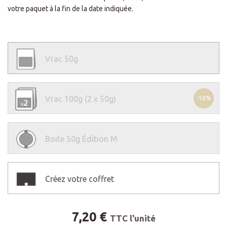
votre paquet à la fin de la date indiquée.
Vrac
50g
Vrac
100g (2 x 50g)
-10%
Boite
50g Édition M
Créez votre coffret
7,20 €
TTC l'unité