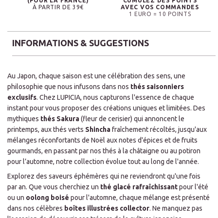
(POUR LA FRANCE)
CUMULEZ DES POINTS
À PARTIR DE 39€
AVEC VOS COMMANDES
1 EURO = 10 POINTS
INFORMATIONS & SUGGESTIONS
Au Japon, chaque saison est une célébration des sens, une
philosophie que nous infusons dans nos
thés saisonniers
exclusifs
. Chez LUPICIA, nous capturons l'essence de chaque
instant pour vous proposer des créations uniques et limitées. Des
mythiques
thés Sakura
(fleur de cerisier) qui annoncent le
printemps, aux thés verts
Shincha
fraîchement récoltés, jusqu'aux
mélanges réconfortants de Noël aux notes d'épices et de fruits
gourmands, en passant par nos thés à la châtaigne ou au potiron
pour l’automne, notre collection évolue tout au long de l'année.
Explorez des saveurs éphémères qui ne reviendront qu'une fois
par an. Que vous cherchiez un
thé glacé rafraîchissant
pour l'été
ou un
oolong boisé
pour l'automne, chaque mélange est présenté
dans nos célèbres
boîtes illustrées collector
. Ne manquez pas