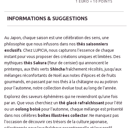
1 EURO = 10 POINTS
INFORMATIONS & SUGGESTIONS
Au Japon, chaque saison est une célébration des sens, une
philosophie que nous infusons dans nos
thés saisonniers
exclusifs
. Chez LUPICIA, nous capturons l'essence de chaque
instant pour vous proposer des créations uniques et limitées. Des
mythiques
thés Sakura
(fleur de cerisier) qui annoncent le
printemps, aux thés verts
Shincha
fraîchement récoltés, jusqu'aux
mélanges réconfortants de Noël aux notes d'épices et de fruits
gourmands, en passant par nos thés à la châtaigne ou au potiron
pour l’automne, notre collection évolue tout au long de l'année.
Explorez des saveurs éphémères qui ne reviendront qu'une fois
par an. Que vous cherchiez un
thé glacé rafraîchissant
pour l'été
ou un
oolong boisé
pour l'automne, chaque mélange est présenté
dans nos célèbres
boîtes illustrées collector
. Ne manquez pas
l'occasion de découvrir ces trésors de la culture japonaise,
sélectionnés pour leur fraîcheur exceptionnelle et leur profil