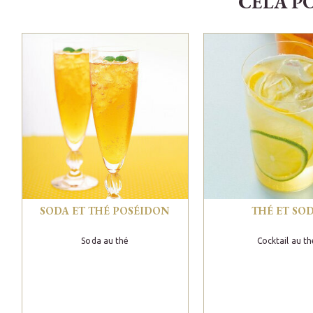
CELA P
SODA ET THÉ POSÉIDON
THÉ ET SO
Soda au thé
Cocktail au th