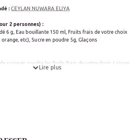
dé :
CEYLAN NUWARA ELIYA
our 2 personnes) :
6 g, Eau bouillante 150 ml, Fruits frais de votre choix
 orange, etc), Sucre en poudre 5g, Glaçons
e sucre en poudre les fruits frais de votre choix. Laisser
Lire plus
nutes.
ière, faire infuser 6g de thé pour 150ml d’eau bouillante
inutes
ans une autre carafe en utilisant une passoire
fruits marinés au sucre et laisser infuser 5 minutes
ires.
res, verser la préparation sur des glaçons.