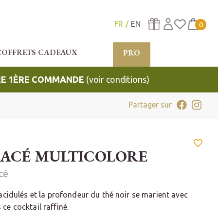
FR
EN
0
COFFRETS CADEAUX
PRO
TRE 1ÈRE COMMANDE
(voir conditions)
Partager sur
LACÉ MULTICOLORE
cé
s acidulés et la profondeur du thé noir se marient avec
ce cocktail raffiné.