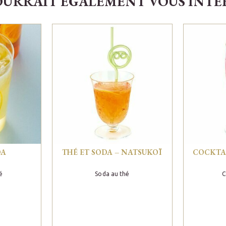
OURRAIT ÉGALEMENT VOUS INTÉRE
DA
THÉ ET SODA – NATSUKOÏ
COCKTAI
é
Soda au thé
C