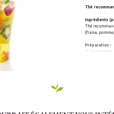
Thé recomman
Ingrédients (p
Thé recommandé 
(fraise, pomme,
Préparation :
Saupoudrer d
reposer 5 mi
Dans une thé
pendant 3 m
Transvaser d
Ajouter les 
supplémenta
Dans les ver