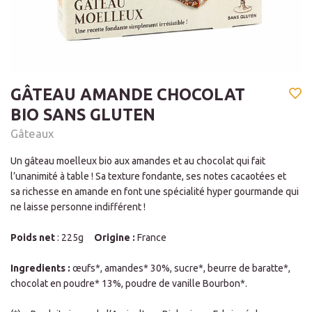
GÂTEAU AMANDE CHOCOLAT
BIO SANS GLUTEN
Gâteaux
Un
gâteau moelleux bio aux amandes et au chocolat
qui fait
l’unanimité à table ! Sa
texture fondante
, ses
notes cacaotées
et
sa
richesse en amande
en font une spécialité hyper gourmande qui
ne laisse personne indifférent !
Poids net
: 225g
Origine :
France
Ingredients :
œufs
*,
amandes
* 30%, sucre*,
beurre
de baratte*,
chocolat en poudre* 13%, poudre de vanille Bourbon*.