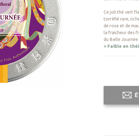
Ce joli thé vert 
torréfié rare, ric
de rose et de mau
la fraicheur des 
du Belle Journée
> Faible en thé
Ingrédients
: T
arôme
Type de thé et
Peut être réi
Ê