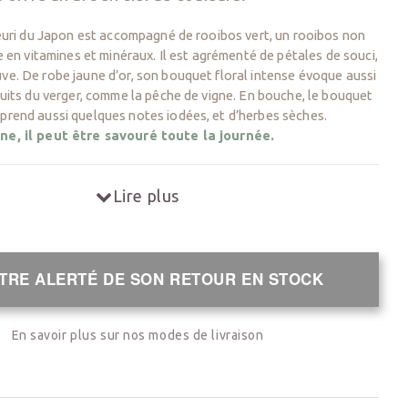
fleuri du Japon est accompagné de rooibos vert, un rooibos non
he en vitamines et minéraux. Il est agrémenté de pétales de souci,
ve. De robe jaune d’or, son bouquet floral intense évoque aussi
fruits du verger, comme la pêche de vigne. En bouche, le bouquet
 prend aussi quelques notes iodées, et d’herbes sèches.
ine, il peut être savouré toute la journée.
hé vert, rooibos vert, pétales de rose, souci, mauve,
Lire plus
 origine
: TThé vert du Japon
nfusé
: 1 - 2 fois
TRE ALERTÉ DE SON RETOUR EN STOCK
En savoir plus sur nos modes de livraison