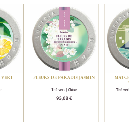
 VERT
FLEURS DE PARADIS JASMIN
MATC
on
Thé vert
| Chine
Thé vert
95,08 €