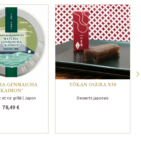
HA-GENMAICHA
YÔKAN OGURA X50
"KAIMON"
 et riz grillé
| Japon
Desserts japonais
78,49 €