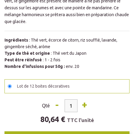
vert, le gingembre est présent de manière à ne pas prendre le
dessus sur les agrumes et avec une pointe de mandarine. Ce
mélange harmonieux se prêtera aussi bien en préparation chaude
que glacée.
Ingrédients
: Thé vert, écorce de citorn, riz soufflé, lavande,
gingembre séché, arôme
Type de thé et origine
: Thé vert du Japon
Peut être réinfusé
: 1 - 2 fois
Nombre d'infusions pour 50g :
env. 20
Lot de 12 boites décoratives
-
+
Qté
80,64 €
TTC l'unité