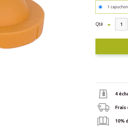
1 capucho
-
Qté
4 éch
Frais
10% d