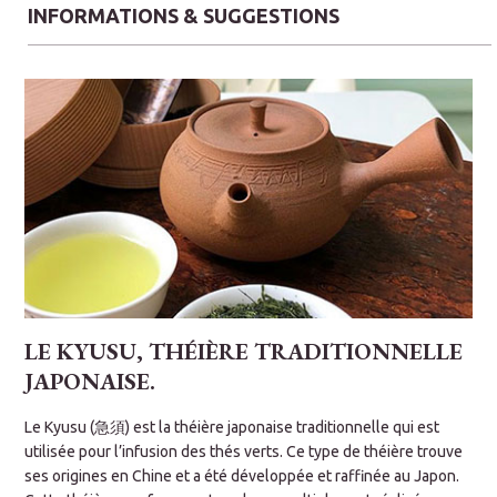
fruitées délicates.
INFORMATIONS & SUGGESTIONS
6.
MENTHE CITRONNELLE
Une alliance vive et désaltérante idéale pour un moment de
fraîcheur absolue.
7.
FLEURS DE PARADIS
Un bouquet floral et exotique qui transporte les sens dans un
jardin tropical.
8.
PRUNE VERT
La douceur acidulée de la prune japonaise (Ume) mariée à la
finesse du thé vert.
THÉS OOLONG
LE KYUSU, THÉIÈRE TRADITIONNELLE
9.
PÊCHE BLANCHE OOLONG SUPÉRIEUR
JAPONAISE.
L
Un best-seller mondial alliant la noblesse de l'Oolong à la
s
d
Le Kyusu (急須) est la théière japonaise traditionnelle qui est
saveur veloutée de la pêche.
o
utilisée pour l’infusion des thés verts. Ce type de théière trouve
c
THÉS NOIRS
ses origines en Chine et a été développée et raffinée au Japon.
u
l