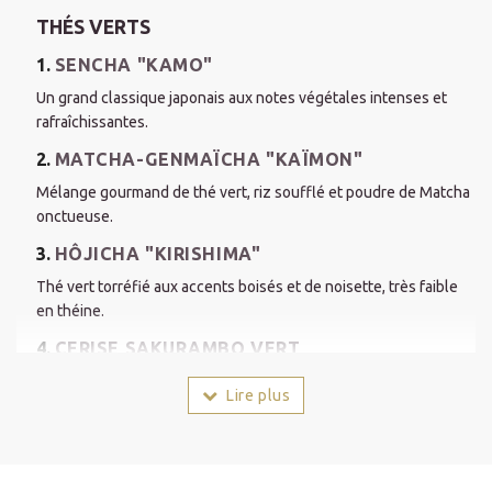
THÉS VERTS
1.
SENCHA "KAMO"
Un grand classique japonais aux notes végétales intenses et
rafraîchissantes.
2.
MATCHA-GENMAÏCHA "KAÏMON"
Mélange gourmand de thé vert, riz soufflé et poudre de Matcha
onctueuse.
3.
HÔJICHA "KIRISHIMA"
Thé vert torréfié aux accents boisés et de noisette, très faible
en théine.
4.
CERISE SAKURAMBO VERT
Un parfum printanier évoquant la cerise japonaise sur une base
Lire plus
de thé vert.
5.
AKANE
Un mélange original et coloré associant le thé vert à des notes