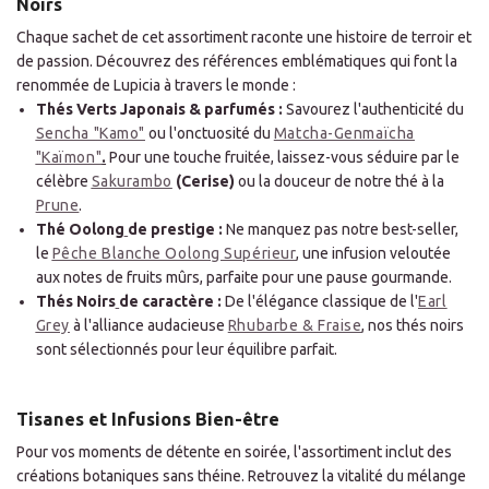
Noirs
Chaque sachet de cet assortiment raconte une histoire de terroir et
de passion. Découvrez des références emblématiques qui font la
renommée de Lupicia à travers le monde :
Thés Verts Japonais & parfumés :
Savourez l'authenticité du
Sencha "Kamo"
ou l'onctuosité du
Matcha-Genmaïcha
"Kaïmon"
.
Pour une touche fruitée, laissez-vous séduire par le
célèbre
Sakurambo
(Cerise)
ou la douceur de notre thé à la
Prune
.
Thé Oolong
de prestige :
Ne manquez pas notre best-seller,
le
Pêche Blanche Oolong Supérieur
, une infusion veloutée
aux notes de fruits mûrs, parfaite pour une pause gourmande.
Thés Noirs
de caractère :
De l'élégance classique de l'
Earl
Grey
à l'alliance audacieuse
Rhubarbe & Fraise
, nos thés noirs
sont sélectionnés pour leur équilibre parfait.
Tisanes et Infusions Bien-être
Pour vos moments de détente en soirée, l'assortiment inclut des
créations botaniques sans théine. Retrouvez la vitalité du mélange