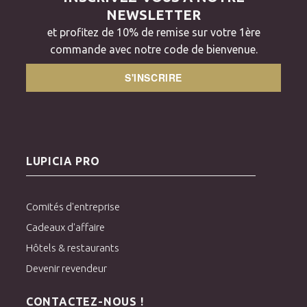
NEWSLETTER
15.
PAYSAGE DE PROVENCE
et profitez de 10% de remise sur votre 1ère
Un mélange apaisant évoquant le sud avec ses notes d'herbes
commande avec notre code de bienvenue.
aromatiques et de fleurs.barbe & fraise
S'INSCRIRE
LUPICIA PRO
Comités d'entreprise
Cadeaux d'affaire
Hôtels & restaurants
Devenir revendeur
CONTACTEZ-NOUS !