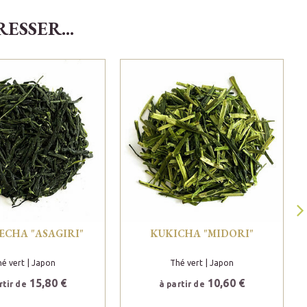
SSER...
B
ECHA "ASAGIRI"
KUKICHA "MIDORI"
é vert
| Japon
Thé vert
| Japon
15,80 €
10,60 €
rtir de
à partir de