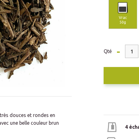
Vrac
50g
-
Qté
s très douces et rondes en
vec une belle couleur brun
4 éch