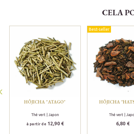
CELA P
Best-seller
HÔJICHA "ATAGO"
HÔJICHA "HAT
Thé vert
| Japon
Thé vert
| Jap
12,90 €
6,80 €
à partir de