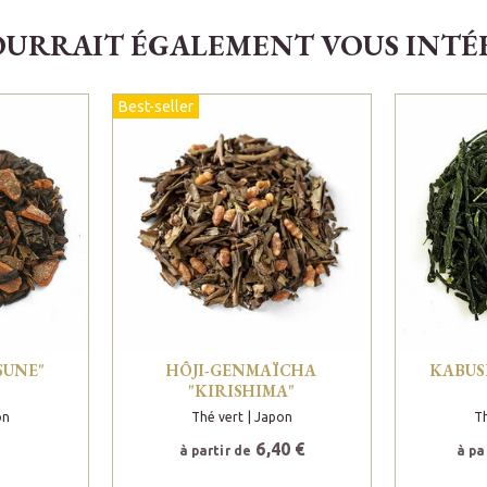
OURRAIT ÉGALEMENT VOUS INTÉRE
Best-seller
SUNE"
HÔJI-GENMAÏCHA
KABUS
"KIRISHIMA"
on
Thé vert
| Japon
Th
6,40 €
à partir de
à pa