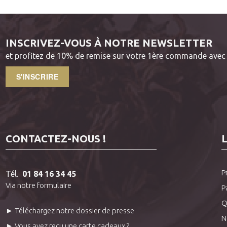
INSCRIVEZ-VOUS À NOTRE NEWSLETTER
et profitez de 10% de remise sur votre 1ère commande avec 
S'INSCRIRE
CONTACTEZ-NOUS !
P
Tél.
01 84 16 34 45
Via notre formulaire
P
Q
► Téléchargez notre dossier de presse
N
► Vous avez reçu une carte cadeaux ?