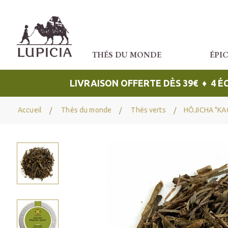
THÉS DU MONDE
ÉPI
LIVRAISON OFFERTE DÈS 39€ ♦ 4 
Accueil
Thés du monde
Thés verts
HÔJICHA "KA