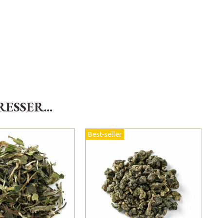
SSER...
Best-seller