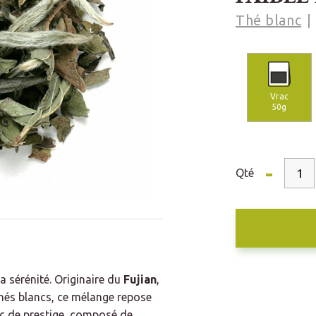
Thé blanc
Vrac
50g
-
Qté
la sérénité. Originaire du
Fujian
,
thés blancs, ce mélange repose
nc de prestige, composé de