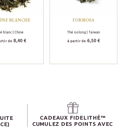
OINE BLANCHE
FORMOSA
é blanc
| Chine
Thé oolong
| Taïwan
8,40 €
6,50 €
artir de
à partir de
CADEAUX FIDELITHÉ™
UITE
CUMULEZ DES POINTS AVEC
CE)