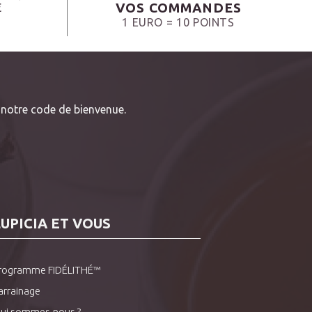
VOS COMMANDES
€
1 EURO = 10 POINTS
notre code de bienvenue.
LUPICIA ET VOUS
rogramme FIDÉLITHÉ™
arrainage
ui sommes-nous ?