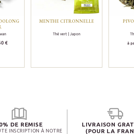
 OOLONG
MENTHE CITRONNELLE
PIV
R
ïwan
Thé vert
| Japon
Th
60 €
à p
0% DE REMISE
LIVRAISON GRAT
(POUR LA FRAN
TE INSCRIPTION À NOTRE