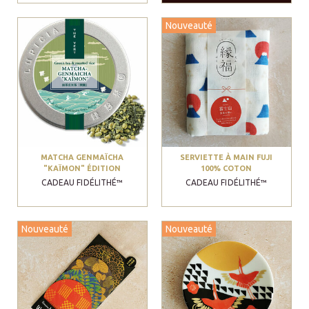
Nouveauté
MATCHA GENMAÏCHA
SERVIETTE À MAIN FUJI
"KAÏMON" ÉDITION
100% COTON
SPÉCIALE
CADEAU FIDÉLITHÉ™
CADEAU FIDÉLITHÉ™
Nouveauté
Nouveauté