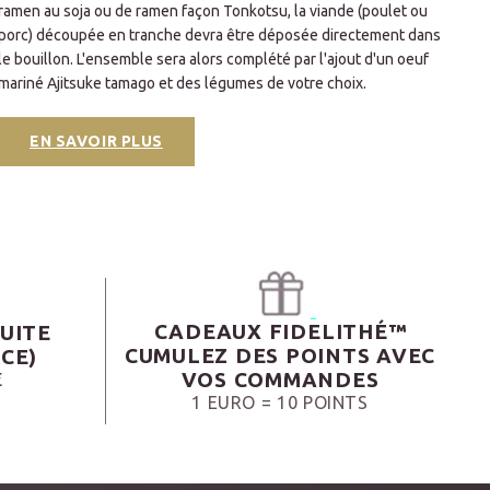
ramen au soja ou de ramen façon Tonkotsu, la viande (poulet ou
dan
porc) découpée en tranche devra être déposée directement dans
(To
le bouillon. L'ensemble sera alors complété par l'ajout d'un oeuf
via
mariné Ajitsuke tamago et des légumes de votre choix.
mar
cho
cha
EN SAVOIR PLUS
CADEAUX FIDELITHÉ™
UITE
CUMULEZ DES POINTS AVEC
CE)
VOS COMMANDES
€
1 EURO = 10 POINTS