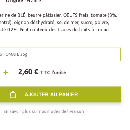
5g
Origine :
France
arine de BLÉ, beurre pâtissier, OEUFS frais, tomate (3%.
ntré), oignon déshydraté, sel de mer, sucre, poivre,
até 0.2%. Peut contenir des traces de fruits à coque.
ÉS TOMATE 35g
+
2,60 €
TTC l'unité
AJOUTER AU PANIER
En savoir plus sur nos modes de livraison