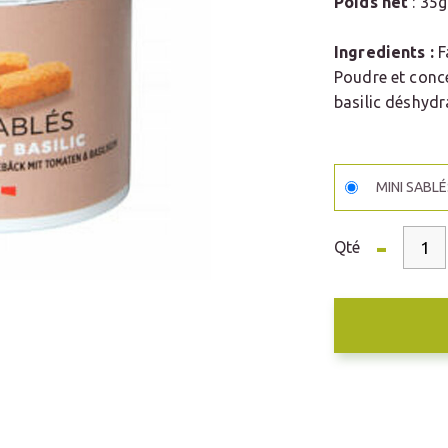
Poids net
: 3
Ingredients :
F
Poudre et conce
basilic déshydr
MINI SABL
-
Qté