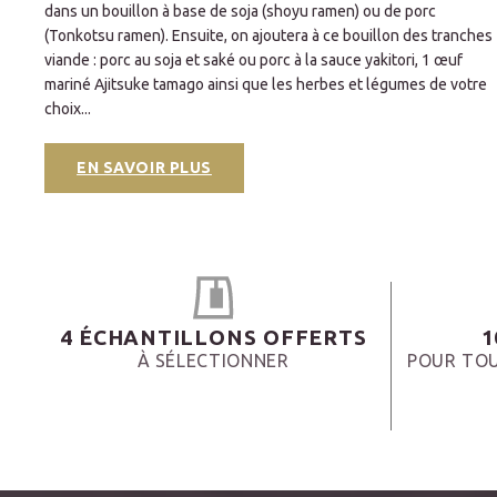
dans un bouillon à base de soja (shoyu ramen) ou de porc
(Tonkotsu ramen). Ensuite, on ajoutera à ce bouillon des tranches
ofu,
viande : porc au soja et saké ou porc à la sauce yakitori, 1 œuf
e de
mariné Ajitsuke tamago ainsi que les herbes et légumes de votre
choix...
EN SAVOIR PLUS
4 ÉCHANTILLONS OFFERTS
1
À SÉLECTIONNER
POUR TOU